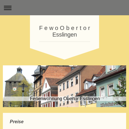
F e w o O b e r t o r
Esslingen
Ferienwohnung Obertor Esslingen
Preise